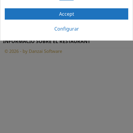
INFORMACIÓ

Accept
EL VOSTRE COMPTE

Configurar
INFORMACIÓ SOBRE EL RESTAURANT
© 2026 - by Danzai Software