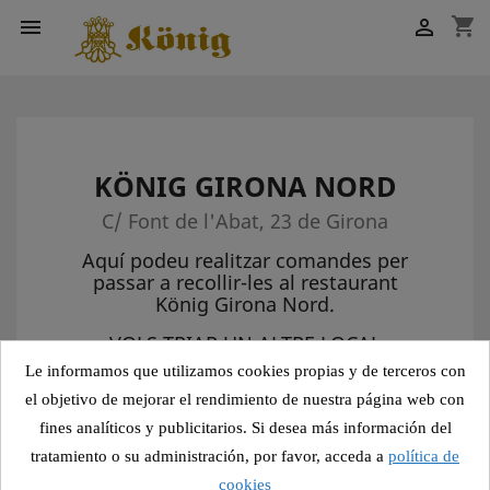
shopping_cart


KÖNIG GIRONA NORD
C/ Font de l'Abat, 23 de Girona
Aquí podeu realitzar comandes per
passar a recollir-les al restaurant
König Girona Nord.
VOLS TRIAR UN ALTRE LOCAL
konig.online
Le informamos que utilizamos cookies propias y de terceros con
el objetivo de mejorar el rendimiento de nuestra página web con
fines analíticos y publicitarios. Si desea más información del
tratamiento o su administración, por favor, acceda a
política de
cookies